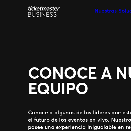
Saltar
Nuestras Solu
al
contenido
Creación y ge
Personaliza y reutil
Venta de ticke
Estar donde están 
Día del event
Haz que los fans 
Marketing y M
CONOCE A N
Toma decisiones b
Colaboración 
EQUIPO
Haz crecer tu nego
Fan Experienc
Eleva el nivel de a
Conoce a algunos de los líderes que e
el futuro de los eventos en vivo. Nuestr
posee una experiencia inigualable en re