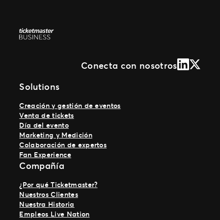
LinkedIn
X (Form
Conecta con nosotros
Solutions
Creación y gestión de eventos
Venta de tickets
Día del evento
Marketing y Medición
Colaboración de expertos
Fan Experience
Compañía
¿Por qué Ticketmaster?
Nuestros Clientes
Nuestra Historia
Empleos Live Nation